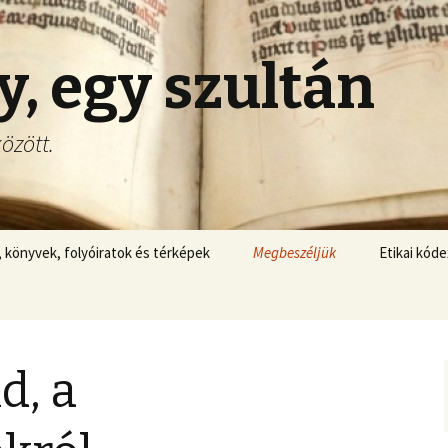
y, egy szultán
özött.
 könyvek, folyóiratok és térképek
Megbeszéljük
Etikai kóde
Felelős-e Mátyás király az
Etikai kóde
1490 utáni
eseményekért?
Sára, Hágár és Mária fiai
Időkör: 1516 előtt
Jogi nyilat
d, a
II. Ulászló uralkodása
Családtörténet Határok
Mohács, 1526
Ajánlás
mérlegen. Biztos, hogy
Nélkül
gyenge uralkodó volt?
Magyarország Története
Heraldika Kiadó honlapján
Egyéb publikációk
sorozat 1490-1566 közötti
Barabás Miklós és a
II. Lajos király életéről, és