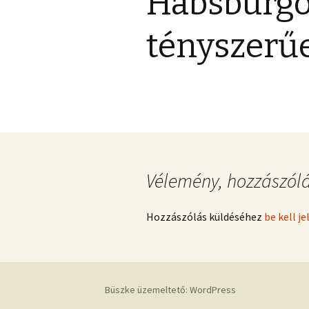
Habsburgo
Cito, cito, cito – II. Lajos
Térképek
király, az ember
tényszerű
Recenzió – 2015
Vélemény, hozzászól
Hozzászólás küldéséhez
be kell j
Büszke üzemeltető: WordPress