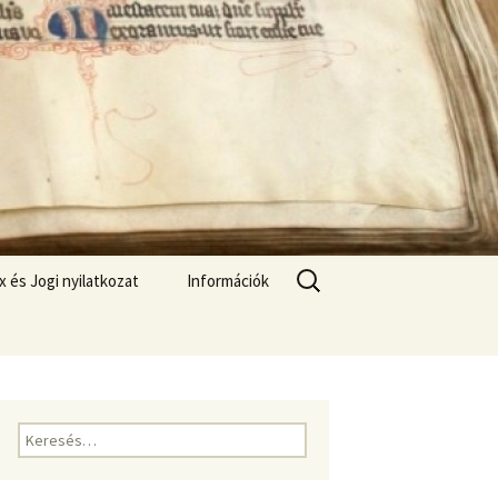
Keresés:
x és Jogi nyilatkozat
Információk
x
A honlap célja
kozat
Elérhetőségek
K
e
r