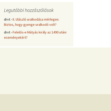
e
s
Legutóbbi hozzászólások
é
s
drvt
-
II. Ulászló uralkodása mérlegen.
:
Biztos, hogy gyenge uralkodó volt?
drvt
-
Felelős-e Mátyás király az 1490 utáni
eseményekért?