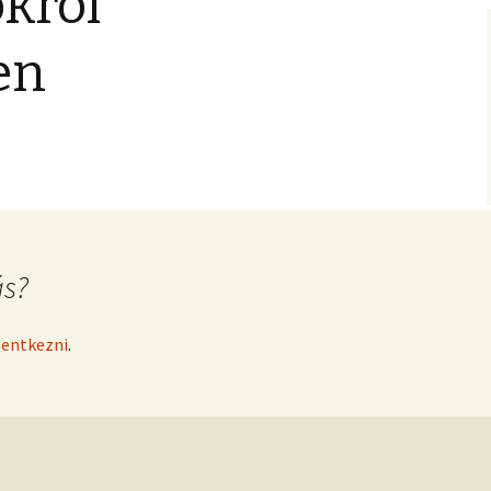
król
időszakot felölelő részei
Degenfeld gyerekek
haláláról
en
Várak, templomok
Pekry János -egy élet
Szapolyai János 1526
értelme- (novella)
előtt és után
Egyéb fontos videók
I. Ferdinánd, a
Habsburgokról
tényszerűen
Főurak, nemesek 1490-
1566 között
ás?
Szulejmán, és hadjáratai
Olvasói javaslatok
elentkezni
.
megbeszélési témákra