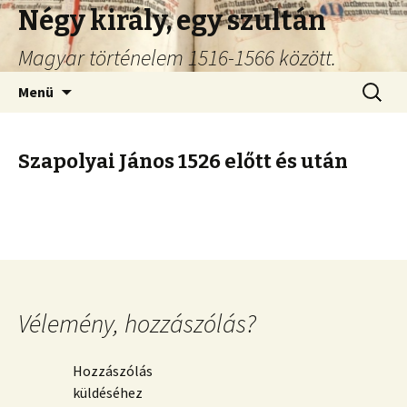
Négy király, egy szultán
Magyar történelem 1516-1566 között.
Ugrás
Keresés
Menü
a
tartalomhoz
Szapolyai János 1526 előtt és után
Vélemény, hozzászólás?
Hozzászólás
küldéséhez